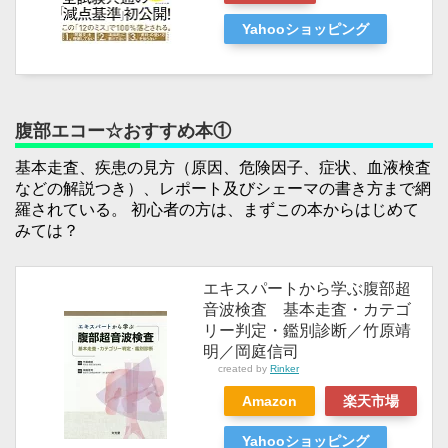
Yahooショッピング
腹部エコー☆おすすめ本①
基本走査、疾患の見方（原因、危険因子、症状、血液検査
などの解説つき）、レポート及びシェーマの書き方まで網
羅されている。 初心者の方は、まずこの本からはじめて
みては？
エキスパートから学ぶ腹部超
音波検査 基本走査・カテゴ
リー判定・鑑別診断／竹原靖
明／岡庭信司
created by
Rinker
Amazon
楽天市場
Yahooショッピング