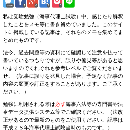
error
0
0
私は
受験勉強
（海事代理士試験）中、
感じたり解釈
したことをメモ等に書き留めていました。このサイ
トに掲載している記事は、それらのメモを集めてま
とめたものです。
法令、過去問題等の資料にて確認して注意を払って
書いているつもりですが、誤りや偏見等があると思
いますのでくれぐれも参考レベルでご覧くださいま
せ。（記事に誤りを発見した場合、予定なく記事の
内容の変更や訂正をすることがあります。ご了承く
ださい。）
勉強に利用される際は
必ず
海事六法等の専門書や法
令データ提供システム等でご確認ください。（法改
正があるので最新のものをご使用ください。記事は
平成２８年海事代理士試験当時のものです。）