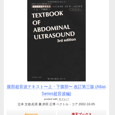
腹部超音波テキスト〜上・下腹部〜 改訂第三版 (Atlas
Series超音波編)
posted with
ヨメレバ
辻本 文雄,松原 馨,井田 正博 ベクトル・コア 2002-10-05
Amazon
楽天ブックス