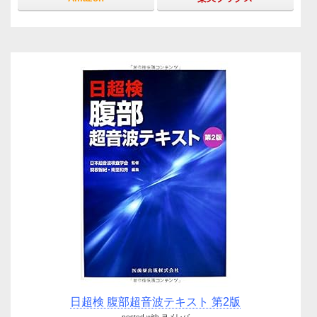
日超検 腹部超音波テキスト 第2版
posted with
ヨメレバ