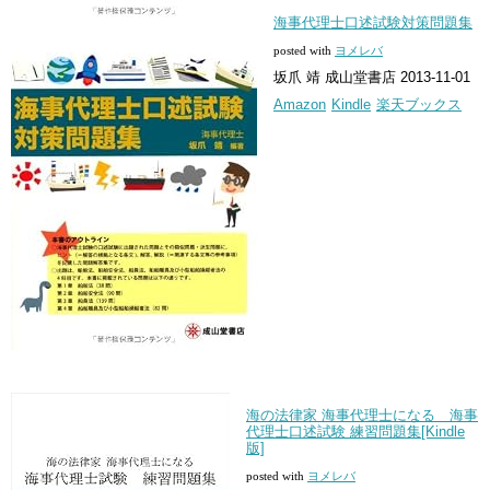
海事代理士口述試験対策問題集
posted with
ヨメレバ
坂爪 靖 成山堂書店 2013-11-01
Amazon
Kindle
楽天ブックス
海の法律家 海事代理士になる 海事
代理士口述試験 練習問題集[Kindle
版]
posted with
ヨメレバ