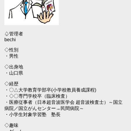
♤管理者
bechi
◇性別
・男性
◇出身地
・山口県
◇経歴
・〇△大学教育学部卒(小学校教員養成課程)
・◇〇専門学校卒（臨床検査）
・医療従事者（日本超音波医学会 超音波検査士）～国立
病院／国立がんセンター→民間病院～
・小学生対象学習塾 塾長
◇趣味