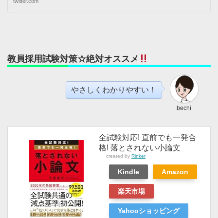
twitter.com
教員採用試験対策☆絶対オススメ
やさしくわかりやすい！
bechi
全試験対応! 直前でも一発合
格! 落とされない小論文
created by
Rinker
Kindle
Amazon
楽天市場
Yahooショッピング