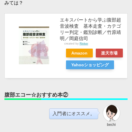
みては？
エキスパートから学ぶ腹部超
音波検査 基本走査・カテゴ
リー判定・鑑別診断／竹原靖
明／岡庭信司
created by
Rinker
Amazon
楽天市場
Yahooショッピング
腹部エコー☆おすすめ本②
入門者にオススメ。
bechi