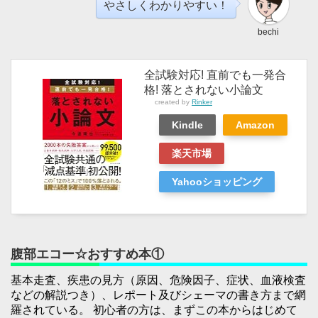
やさしくわかりやすい！
bechi
全試験対応! 直前でも一発合
格! 落とされない小論文
created by
Rinker
Kindle
Amazon
楽天市場
Yahooショッピング
腹部エコー☆おすすめ本①
基本走査、疾患の見方（原因、危険因子、症状、血液検査
などの解説つき）、レポート及びシェーマの書き方まで網
羅されている。 初心者の方は、まずこの本からはじめて