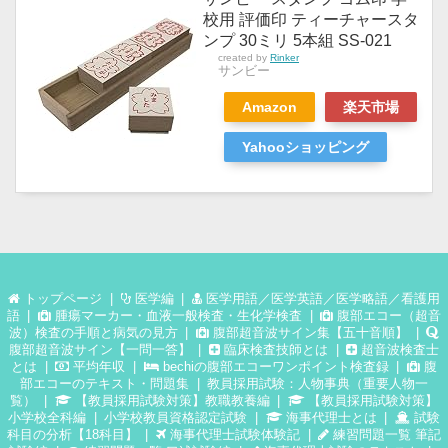
校用 評価印 ティーチャースタ
ンプ 30ミリ 5本組 SS-021
created by
Rinker
サンビー
Amazon
楽天市場
Yahooショッピング
トップページ
医学編
医学用語／医学英語／医学略語／看護用
語
腫瘍マーカー・血液一般検査・生化学検査
腹部エコー（超音
波）検査の手順と病気の見方
腹部超音波サイン集【五十音順】
腹部超音波サイン【一問一答】
臨床検査技師とは
超音波検査士
とは
平均年収
bechiの腹部エコーワンポイント検査録
腹
部エコーのテキスト・問題集
教員採用試験：人物事典（重要人物一
覧）
【教員採用試験対策】教職教養編
【教員採用試験対策】
小学校全科編
小学校教員資格認定試験
海事代理士とは
試験
科目の分析【18科目】
海事代理士試験体験記
練習問題一覧 筆記