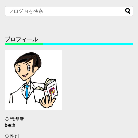
プロフィール
♤管理者
bechi
◇性別