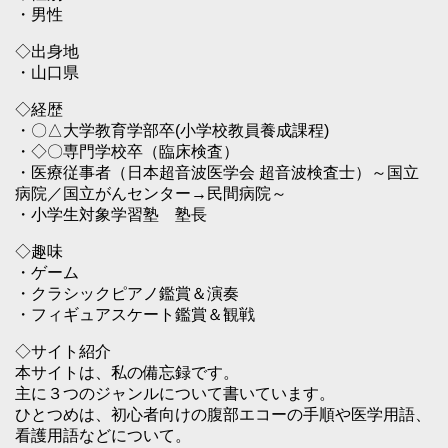
・男性
◇出身地
・山口県
◇経歴
・〇△大学教育学部卒(小学校教員養成課程)
・◇〇専門学校卒（臨床検査）
・医療従事者（日本超音波医学会 超音波検査士）～国立
病院／国立がんセンター→民間病院～
・小学生対象学習塾 塾長
◇趣味
・ゲーム
・クラシックピアノ鑑賞＆演奏
・フィギュアスケート鑑賞＆観戦
◇サイト紹介
本サイトは、私の備忘録です。
主に３つのジャンルについて書いています。
ひとつめは、初心者向けの腹部エコーの手順や医学用語、
看護用語などについて。