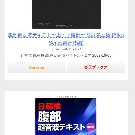
腹部超音波テキスト〜上・下腹部〜 改訂第三版 (Atlas
Series超音波編)
posted with
ヨメレバ
辻本 文雄,松原 馨,井田 正博 ベクトル・コア 2002-10-05
Amazon
楽天ブックス