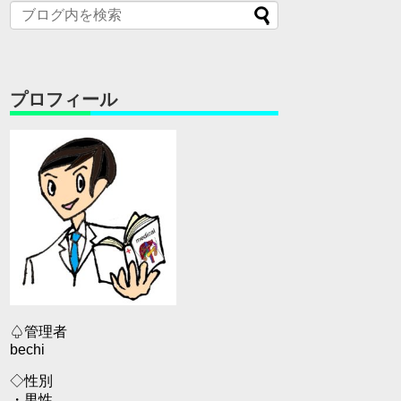
プロフィール
♤管理者
bechi
◇性別
・男性