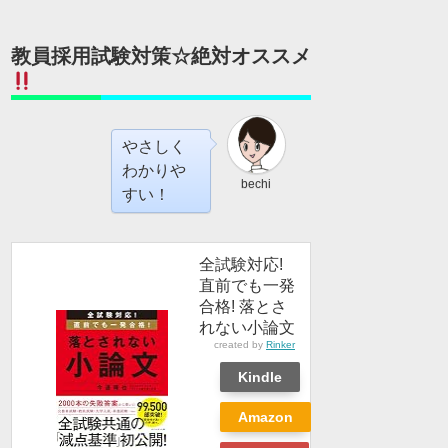
教員採用試験対策☆絶対オススメ
やさしく
わかりや
bechi
すい！
全試験対応!
直前でも一発
合格! 落とさ
れない小論文
created by
Rinker
Kindle
Amazon