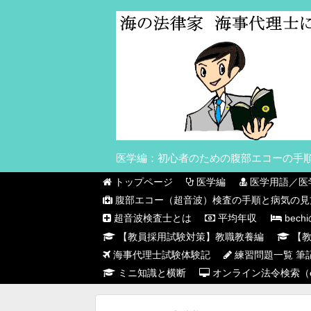
医学編：初心者のための腹部エコーの手
トップページ
医学編
医学用語／医
腹部エコー（超音波）検査の手順と病気の見
超音波検査士とは
平均年収
bec
【教員採用試験対策】教職教養編
【教
海事代理士試験体験記
練習問題一覧 筆
ミニ知識と横断
オンライン法令検索（e