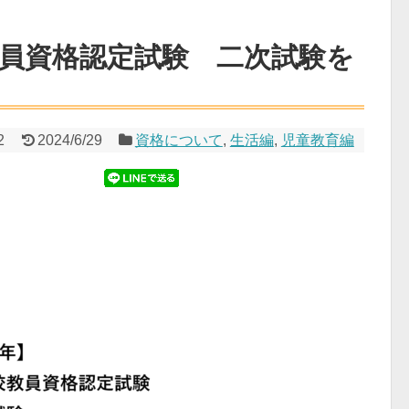
教員資格認定試験 二次試験を
2
2024/6/29
資格について
,
生活編
,
児童教育編