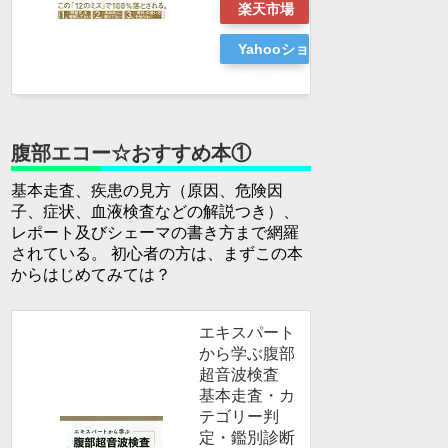
楽天市場
Yahooショッ
ピング
腹部エコー☆おすすめ本①
基本走査、疾患の見方（原因、危険因
子、症状、血液検査などの解説つき）、
レポート及びシェーマの書き方まで網羅
されている。 初心者の方は、まずこの本
からはじめてみては？
エキスパート
から学ぶ腹部
超音波検査
基本走査・カ
テゴリー判
定・鑑別診断