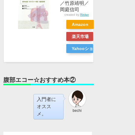
／竹原靖明／
岡庭信司
created by
Rinker
Amazon
楽天市場
Yahooショッ
ピング
腹部エコー☆おすすめ本②
入門者に
オスス
bechi
メ。