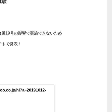
は台風19号の影響で実施できないため
イトで発表！
hoo.co.jp/hl?a=20191012-