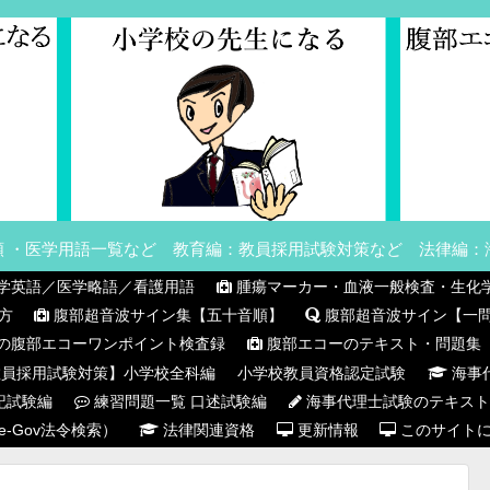
順 ・医学用語一覧など 教育編：教員採用試験対策など 法律編：
学英語／医学略語／看護用語
腫瘍マーカー・血液一般検査・生化
方
腹部超音波サイン集【五十音順】
腹部超音波サイン【一
hiの腹部エコーワンポイント検査録
腹部エコーのテキスト・問題集
員採用試験対策】小学校全科編
小学校教員資格認定試験
海事
記試験編
練習問題一覧 口述試験編
海事代理士試験のテキスト
-Gov法令検索）
法律関連資格
更新情報
このサイト