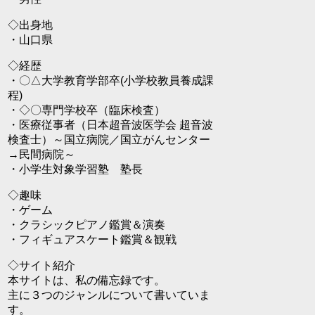
◇出身地
・山口県
◇経歴
・〇△大学教育学部卒(小学校教員養成課
程)
・◇〇専門学校卒（臨床検査）
・医療従事者（日本超音波医学会 超音波
検査士）～国立病院／国立がんセンター
→民間病院～
・小学生対象学習塾 塾長
◇趣味
・ゲーム
・クラシックピアノ鑑賞＆演奏
・フィギュアスケート鑑賞＆観戦
◇サイト紹介
本サイトは、私の備忘録です。
主に３つのジャンルについて書いていま
す。