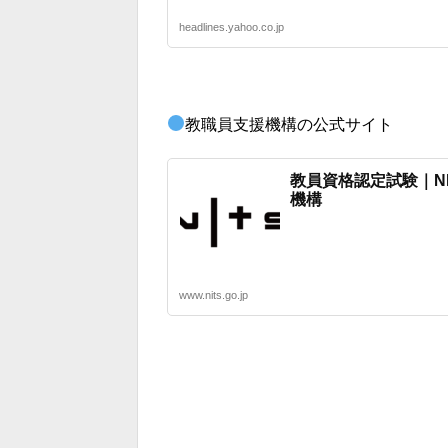
headlines.yahoo.co.jp
教職員支援機構の公式サイト
教員資格認定試験｜N
機構
www.nits.go.jp