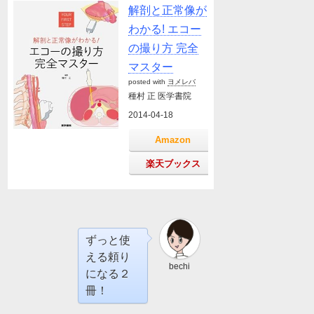
解剖と正常像が
わかる! エコー
の撮り方 完全
マスター
posted with
ヨメレバ
種村 正 医学書院
2014-04-18
Amazon
楽天ブックス
ずっと使
える頼り
bechi
になる２
冊！