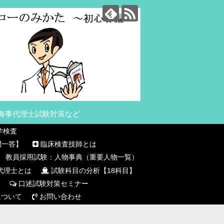
海事代理士試験対策など
学検査
問一答】
臨床検査技師とは
教員採用試験：人物事典（重要人物一覧）
代理士とは
試験科目の分析【18科目】
口述試験対策セミナー
について
お問い合わせ