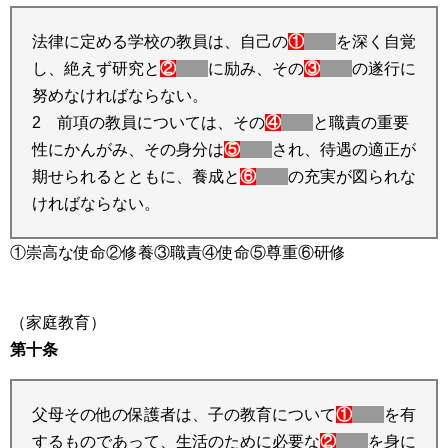
法律に定める学校の教員は、自己の
①
を深く自覚
し、絶えず研究と
②
に励み、その
③
の遂行に
努めなければならない。
2 前項の教員については、その
④
と職責の重要
性にかんがみ、その身分は
⑤
され、待遇の適正が
期せられるとともに、養成と
⑥
の充実が図られな
ければならない。
①崇高な使命②修養③職責④使命⑤尊重⑥研修
（家庭教育）
第十条
父母その他の保護者は、子の教育について
①
を有
するものであって、生活のために必要な
②
を身に