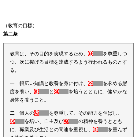
（教育の目標）
第二条
教育は、その目的を実現するため、
①
を尊重しつ
つ、次に掲げる目標を達成するよう行われるものとす
る。
一 幅広い知識と教養を身に付け、
②
を求める態
度を養い、
③
と
④
を培うとともに、健やかな
身体を養うこと。
二 個人の
⑤
を尊重して、その能力を伸ばし、
⑥
を培い、自主及び
⑦
の精神を養うととも
に、職業及び生活との関連を重視し、
⑧
を重んず