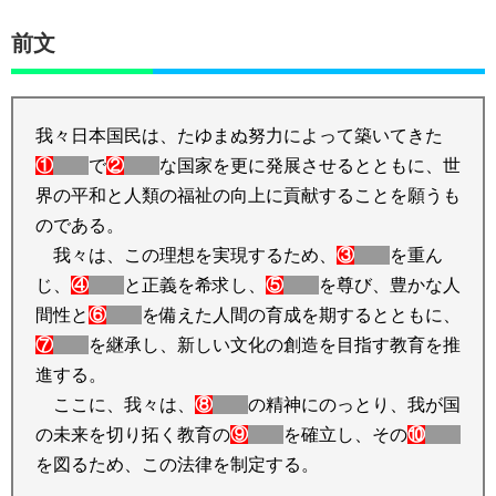
前文
我々日本国民は、たゆまぬ努力によって築いてきた
①
で
②
な国家を更に発展させるとともに、世
界の平和と人類の福祉の向上に貢献することを願うも
のである。
我々は、この理想を実現するため、
③
を重ん
じ、
④
と正義を希求し、
⑤
を尊び、豊かな人
間性と
⑥
を備えた人間の育成を期するとともに、
⑦
を継承し、新しい文化の創造を目指す教育を推
進する。
ここに、我々は、
⑧
の精神にのっとり、我が国
の未来を切り拓く教育の
⑨
を確立し、その
⑩
を図るため、この法律を制定する。