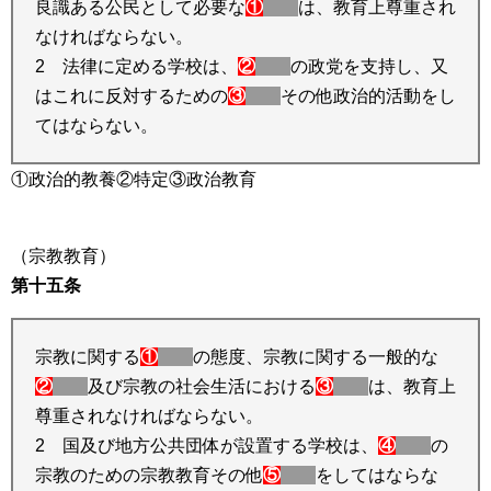
良識ある公民として必要な
①
は、教育上尊重され
なければならない。
2 法律に定める学校は、
②
の政党を支持し、又
はこれに反対するための
③
その他政治的活動をし
てはならない。
①政治的教養②特定③政治教育
（宗教教育）
第十五条
宗教に関する
①
の態度、宗教に関する一般的な
②
及び宗教の社会生活における
③
は、教育上
尊重されなければならない。
2 国及び地方公共団体が設置する学校は、
④
の
宗教のための宗教教育その他
⑤
をしてはならな