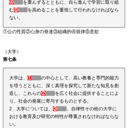
④
を重んずるとともに、自ら進んで学習に取り組
む
⑤
を高めることを重視して行われなければなら
ない。
①公の性質②心身の発達③組織的④規律⑤意欲
（大学）
第七条
大学は、
①
の中心として、高い教養と専門的能力
を培うとともに、深く真理を探究して新たな知見を創
造し、これらの
②
を広く社会に提供することによ
り、社会の発展に寄与するものとする。
2 大学については、
③
、自律性その他の大学に
おける教育及び研究の特性が尊重されなければならな
い。