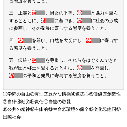
る態度を養うこと。
三 正義と
⑨
、男女の平等、
⑩
と協力を重ん
ずるとともに、
⑪
に基づき、
⑫
に社会の形成
に参画し、その発展に寄与する態度を養うこと。
四
⑬
を尊び、自然を大切にし、
⑭
に寄与す
る態度を養うこと。
五 伝統と
⑮
を尊重し、それらをはぐくんできた
我が国と郷土を愛するとともに、
⑯
を尊重し、
⑰
の平和と発展に寄与する態度を養うこと。
①学問の自由②真理③豊かな情操④道徳心⑤価値⑥創造性
⑦自律⑧勤労⑨責任⑩自他の敬愛
⑪公共の精神⑫主体的⑬生命⑭環境の保全⑮文化⑯他国⑰
国際社会