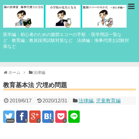
医学編：初心者のための腹部エコーの手順 ・医学用語一覧な
ど 教育編：教員採用試験対策など 法律編：海事代理士試験対
策など
ホーム
法律編
教育基本法 穴埋め問題
2019/6/17
2020/12/31
法律編
,
児童教育編
error
0
0