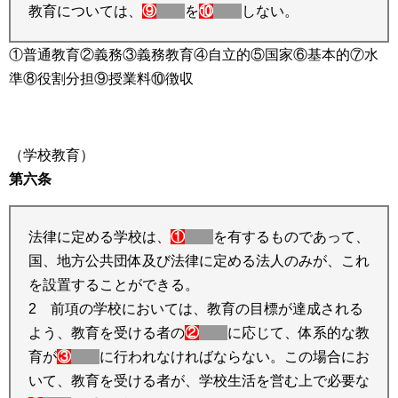
教育については、
⑨
を
⑩
しない。
①普通教育②義務③義務教育④自立的⑤国家⑥基本的⑦水
準⑧役割分担⑨授業料⑩徴収
（学校教育）
第六条
法律に定める学校は、
①
を有するものであって、
国、地方公共団体及び法律に定める法人のみが、これ
を設置することができる。
2 前項の学校においては、教育の目標が達成される
よう、教育を受ける者の
②
に応じて、体系的な教
育が
③
に行われなければならない。この場合にお
いて、教育を受ける者が、学校生活を営む上で必要な