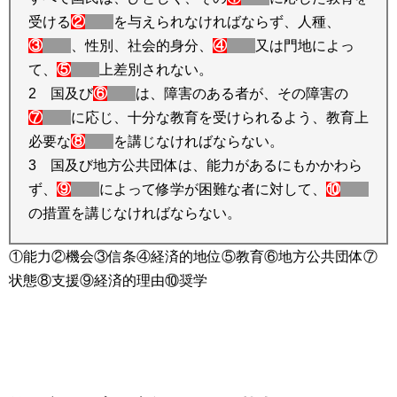
受ける
②
を与えられなければならず、人種、
③
、性別、社会的身分、
④
又は門地によっ
て、
⑤
上差別されない。
2 国及び
⑥
は、障害のある者が、その障害の
⑦
に応じ、十分な教育を受けられるよう、教育上
必要な
⑧
を講じなければならない。
3 国及び地方公共団体は、能力があるにもかかわら
ず、
⑨
によって修学が困難な者に対して、
⑩
の措置を講じなければならない。
①能力②機会③信条④経済的地位⑤教育⑥地方公共団体⑦
状態⑧支援⑨経済的理由⑩奨学