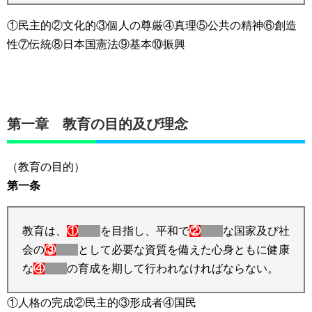
①民主的②文化的③個人の尊厳④真理⑤公共の精神⑥創造
性⑦伝統⑧日本国憲法⑨基本⑩振興
第一章 教育の目的及び理念
（教育の目的）
第一条
教育は、
①
を目指し、平和で
②
な国家及び社
会の
③
として必要な資質を備えた心身ともに健康
な
④
の育成を期して行われなければならない。
①人格の完成②民主的③形成者④国民