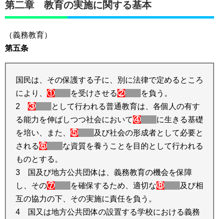
第二章 教育の実施に関する基本
（義務教育）
第五条
国民は、その保護する子に、別に法律で定めるところ
により、
①
を受けさせる
②
を負う。
2
③
として行われる普通教育は、各個人の有す
る能力を伸ばしつつ社会において
④
に生きる基礎
を培い、また、
⑤
及び社会の形成者として必要と
される
⑥
な資質を養うことを目的として行われる
ものとする。
3 国及び地方公共団体は、義務教育の機会を保障
し、その
⑦
を確保するため、適切な
⑧
及び相
互の協力の下、その実施に責任を負う。
4 国又は地方公共団体の設置する学校における義務