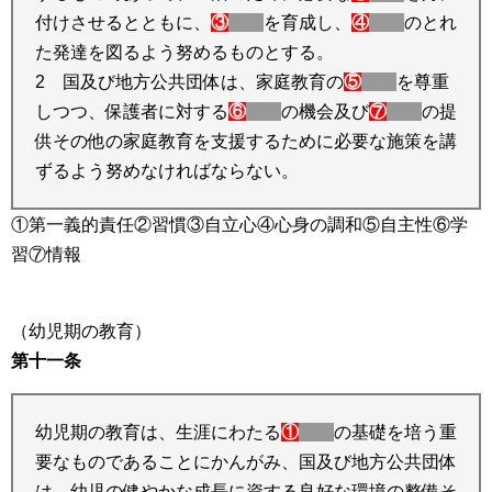
付けさせるとともに、
③
を育成し、
④
のとれ
た発達を図るよう努めるものとする。
2 国及び地方公共団体は、家庭教育の
⑤
を尊重
しつつ、保護者に対する
⑥
の機会及び
⑦
の提
供その他の家庭教育を支援するために必要な施策を講
ずるよう努めなければならない。
①第一義的責任②習慣③自立心④心身の調和⑤自主性⑥学
習⑦情報
（幼児期の教育）
第十一条
幼児期の教育は、生涯にわたる
①
の基礎を培う重
要なものであることにかんがみ、国及び地方公共団体
は、幼児の健やかな成長に資する良好な環境の整備そ