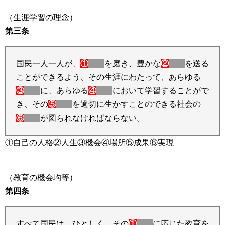
（生涯学習の理念）
第三条
国民一人一人が、
①
を磨き、豊かな
②
を送る
ことができるよう、その生涯にわたって、あらゆる
③
に、あらゆる
④
において学習することがで
き、その
⑤
を適切に生かすことのできる社会の
⑥
が図られなければならない。
①自己の人格②人生③機会④場所⑤成果⑥実現
（教育の機会均等）
第四条
すべて国民は、ひとしく、その
①
に応じた教育を