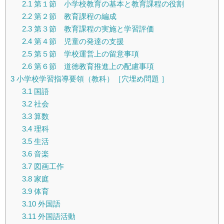
2.1
第１節 小学校教育の基本と教育課程の役割
2.2
第２節 教育課程の編成
2.3
第３節 教育課程の実施と学習評価
2.4
第４節 児童の発達の支援
2.5
第５節 学校運営上の留意事項
2.6
第６節 道徳教育推進上の配慮事項
3
小学校学習指導要領（教科）［穴埋め問題 ］
3.1
国語
3.2
社会
3.3
算数
3.4
理科
3.5
生活
3.6
音楽
3.7
図画工作
3.8
家庭
3.9
体育
3.10
外国語
3.11
外国語活動