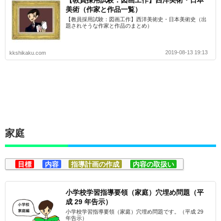
【教員採用試験：図画工作】西洋美術・日本
美術（作家と作品一覧）
【教員採用試験：図画工作】西洋美術史・日本美術史（出
題されそうな作家と作品のまとめ）
2019-08-13 19:13
kkshikaku.com
家庭
目標
内容
指導計画の作成
内容の取扱い
小学校学習指導要領（家庭）穴埋め問題（平
成 29 年告示）
小学校学習指導要領（家庭）穴埋め問題です。（平成 29
年告示）