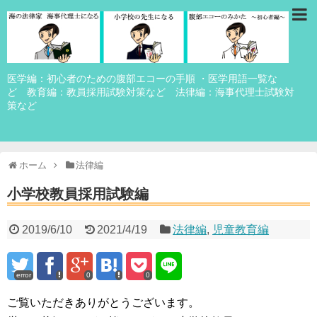
医学編：初心者のための腹部エコーの手順 ・医学用語一覧な
ど 教育編：教員採用試験対策など 法律編：海事代理士試験対
策など
ホーム
法律編
小学校教員採用試験編
2019/6/10
2021/4/19
法律編
,
児童教育編
error
0
0
ご覧いただきありがとうございます。