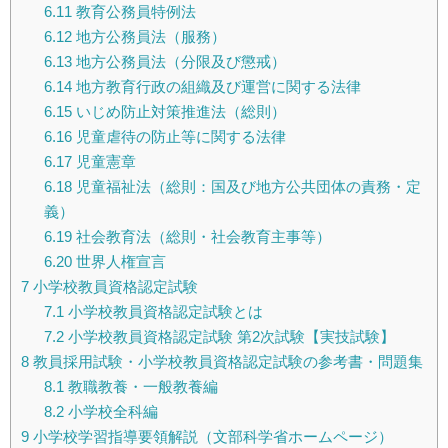
6.11
教育公務員特例法
6.12
地方公務員法（服務）
6.13
地方公務員法（分限及び懲戒）
6.14
地方教育行政の組織及び運営に関する法律
6.15
いじめ防止対策推進法（総則）
6.16
児童虐待の防止等に関する法律
6.17
児童憲章
6.18
児童福祉法（総則：国及び地方公共団体の責務・定
義）
6.19
社会教育法（総則・社会教育主事等）
6.20
世界人権宣言
7
小学校教員資格認定試験
7.1
小学校教員資格認定試験とは
7.2
小学校教員資格認定試験 第2次試験【実技試験】
8
教員採用試験・小学校教員資格認定試験の参考書・問題集
8.1
教職教養・一般教養編
8.2
小学校全科編
9
小学校学習指導要領解説（文部科学省ホームページ）