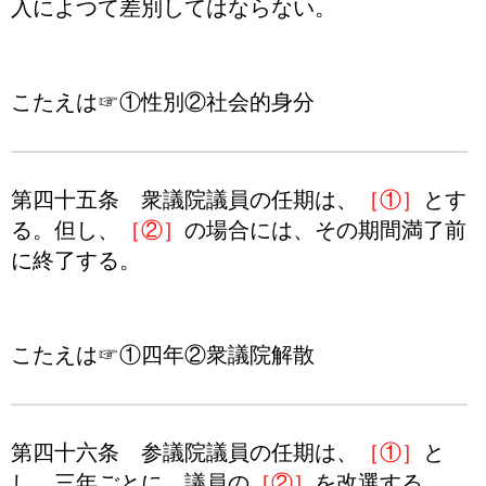
入によつて差別してはならない。
こたえは☞①性別②社会的身分
第四十五条 衆議院議員の任期は、
［①］
とす
る。但し、
［②］
の場合には、その期間満了前
に終了する。
こたえは☞①四年②衆議院解散
第四十六条 参議院議員の任期は、
［①］
と
し、三年ごとに、議員の
［②］
を改選する。