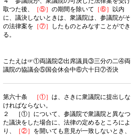
４ 参議院が、衆議院の可決した法律案を受け
取つた後、
［⑤］
の期間を除いて
［⑥］
以内
に、議決しないときは、衆議院は、参議院がそ
の法律案を
［⑦］
したものとみなすことができ
る。
こたえは☞①両議院②出席議員③三分の二④両
議院の協議会⑤国会休会中⑥六十日⑦否決
第六十条
［①］
は、さきに衆議院に提出しな
ければならない。
２ ［①］について、参議院で衆議院と異なつ
た議決をした場合に、法律の定めるところによ
り、
［②］
を開いても意見が一致しないとき、