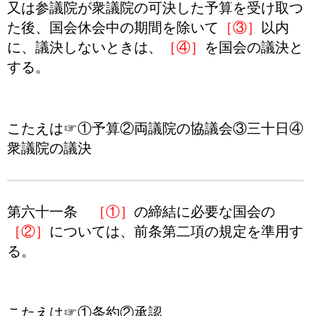
又は参議院が衆議院の可決した予算を受け取つ
た後、国会休会中の期間を除いて
［③］
以内
に、議決しないときは、
［④］
を国会の議決と
する。
こたえは☞①予算②両議院の協議会③三十日④
衆議院の議決
第六十一条
［①］
の締結に必要な国会の
［②］
については、前条第二項の規定を準用す
る。
こたえは☞①条約②承認