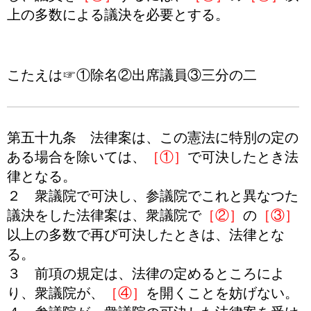
上の多数による議決を必要とする。
こたえは☞①除名②出席議員③三分の二
第五十九条 法律案は、この憲法に特別の定の
ある場合を除いては、
［①］
で可決したとき法
律となる。
２ 衆議院で可決し、参議院でこれと異なつた
議決をした法律案は、衆議院で
［②］
の
［③］
以上の多数で再び可決したときは、法律とな
る。
３ 前項の規定は、法律の定めるところによ
り、衆議院が、
［④］
を開くことを妨げない。