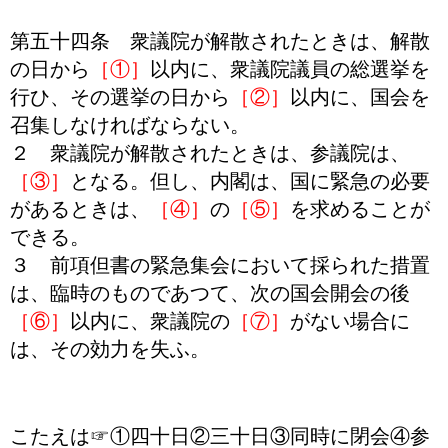
第五十四条 衆議院が解散されたときは、解散
の日から
［①］
以内に、衆議院議員の総選挙を
行ひ、その選挙の日から
［②］
以内に、国会を
召集しなければならない。
２ 衆議院が解散されたときは、参議院は、
［③］
となる。但し、内閣は、国に緊急の必要
があるときは、
［④］
の
［⑤］
を求めることが
できる。
３ 前項但書の緊急集会において採られた措置
は、臨時のものであつて、次の国会開会の後
［⑥］
以内に、衆議院の
［⑦］
がない場合に
は、その効力を失ふ。
こたえは☞①四十日②三十日③同時に閉会④参