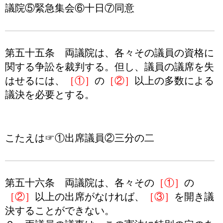
議院⑤緊急集会⑥十日⑦同意
第五十五条 両議院は、各々その議員の資格に
関する争訟を裁判する。但し、議員の議席を失
はせるには、
［①］
の
［②］
以上の多数による
議決を必要とする。
こたえは☞①出席議員②三分の二
第五十六条 両議院は、各々その
［①］
の
［②］
以上の出席がなければ、
［③］
を開き議
決することができない。