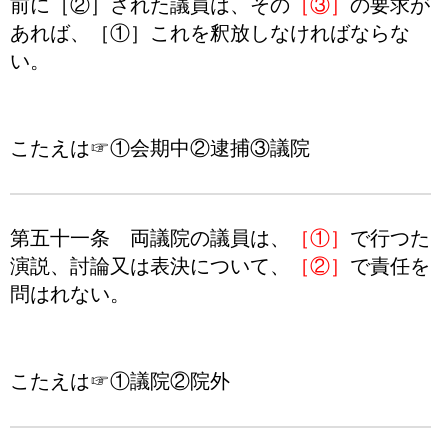
前に［②］された議員は、その
［③］
の要求が
あれば、［①］これを釈放しなければならな
い。
こたえは☞①会期中②逮捕③議院
第五十一条 両議院の議員は、
［①］
で行つた
演説、討論又は表決について、
［②］
で責任を
問はれない。
こたえは☞①議院②院外