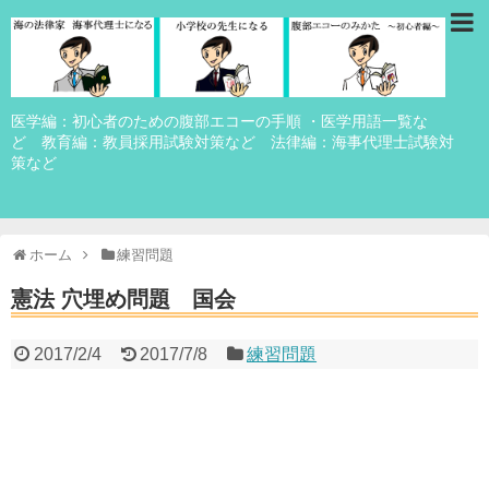
医学編：初心者のための腹部エコーの手順 ・医学用語一覧な
ど 教育編：教員採用試験対策など 法律編：海事代理士試験対
策など
ホーム
練習問題
憲法 穴埋め問題 国会
2017/2/4
2017/7/8
練習問題