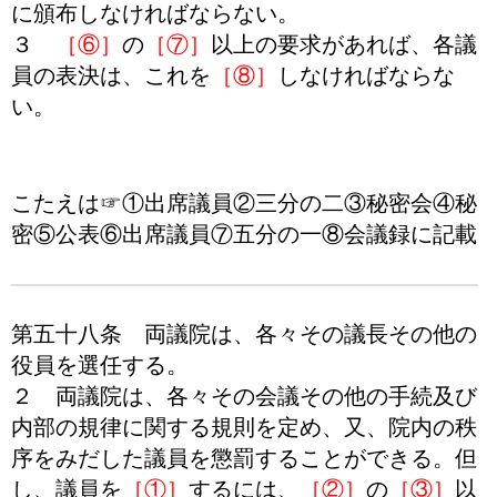
に頒布しなければならない。
３
［⑥］
の
［⑦］
以上の要求があれば、各議
員の表決は、これを
［⑧］
しなければならな
い。
こたえは☞①出席議員②三分の二③秘密会④秘
密⑤公表⑥出席議員⑦五分の一⑧会議録に記載
第五十八条 両議院は、各々その議長その他の
役員を選任する。
２ 両議院は、各々その会議その他の手続及び
内部の規律に関する規則を定め、又、院内の秩
序をみだした議員を懲罰することができる。但
し、議員を
［①］
するには、
［②］
の
［③］
以