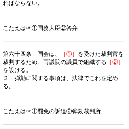
ればならない。
こたえは☞①国務大臣②答弁
第六十四条 国会は、
［①］
を受けた裁判官を
裁判するため、両議院の議員で組織する
［②］
を設ける。
２ 弾劾に関する事項は、法律でこれを定め
る。
こたえは☞①罷免の訴追②弾劾裁判所