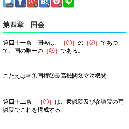
error
0
0
第四章 国会
第四十一条 国会は、
［①］
の
［②］
であつ
て、国の唯一の
［③］
である。
こたえは☞①国権②最高機関③立法機関
第四十二条
［①］
は、衆議院及び参議院の両
議院でこれを構成する。