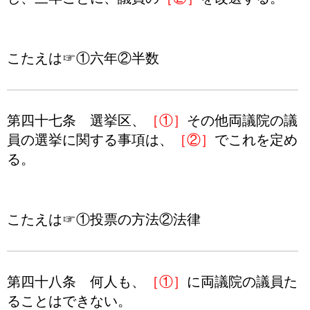
こたえは☞①六年②半数
第四十七条 選挙区、
［①］
その他両議院の議
員の選挙に関する事項は、
［②］
でこれを定め
る。
こたえは☞①投票の方法②法律
第四十八条 何人も、
［①］
に両議院の議員た
ることはできない。