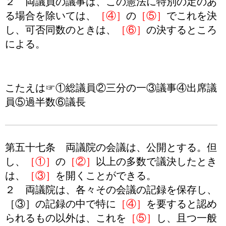
２ 両議員の議事は、この憲法に特別の定のあ
る場合を除いては、
［④］
の
［⑤］
でこれを決
し、可否同数のときは、
［⑥］
の決するところ
による。
こたえは☞①総議員②三分の一③議事④出席議
員⑤過半数⑥議長
第五十七条 両議院の会議は、公開とする。但
し、
［①］
の
［②］
以上の多数で議決したとき
は、
［③］
を開くことができる。
２ 両議院は、各々その会議の記録を保存し、
［③］の記録の中で特に
［④］
を要すると認め
られるもの以外は、これを
［⑤］
し、且つ一般