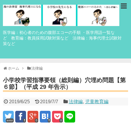
医学編：初心者のための腹部エコーの手順 ・医学用語一覧な
ど 教育編：教員採用試験対策など 法律編：海事代理士試験対
策など
ホーム
法律編
小学校学習指導要領（総則編）穴埋め問題【第
６節】（平成 29 年告示）
2019/6/25
2019/7/7
法律編
,
児童教育編
error
0
0