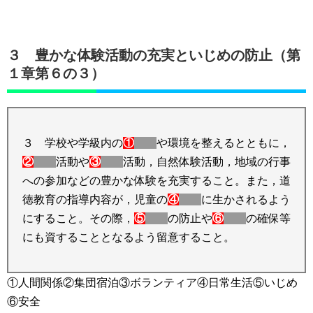
３ 豊かな体験活動の充実といじめの防止（第
１章第６の３）
３ 学校や学級内の
①
や環境を整えるとともに，
②
活動や
③
活動，自然体験活動，地域の行事
への参加などの豊かな体験を充実すること。また，道
徳教育の指導内容が，児童の
④
に生かされるよう
にすること。その際，
⑤
の防止や
⑥
の確保等
にも資することとなるよう留意すること。
①人間関係②集団宿泊③ボランティア④日常生活⑤いじめ
⑥安全