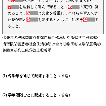
や
⑪
を理解して支え合うこと，法やきまりの
⑫
を理解して進んで守ること，
⑬
の充実に努
めること，
⑭
と文化を尊重し，それらを育んでき
た我が国と
⑮
を愛するとともに，他国を
⑯
す
ること。
①発達の段階②重点化③自律性④思いやる⑤学年段階⑥生
活習慣⑦善悪⑧社会生活⑨助け合う⑩集団⑪立場⑫意義⑬
集団生活⑭伝統⑮郷土⑯尊重
(1) 各学年を通じて配慮すること
（省略）
(2) 学年段階ごとに配慮すること
（省略）