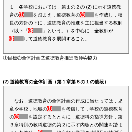
１ 各学校においては，第１の２の (2) に示す道徳教
育の
①
を踏まえ，道徳教育の
②
を作成し，校
長の方針の下に，道徳教育の推進を主に担当する教師
（以下「
③
」という。）を中心に，全教師が
④
して道徳教育を展開すること。
①目標②全体計画③道徳教育推進教師④協力
(2) 道徳教育の全体計画（第１章第６の１の後段）
なお，道徳教育の全体計画の作成に当たっては，児
童や学校，地域の
①
を考慮して，学校の道徳教育
の
②
を設定するとともに，道徳科の指導方針，第
３章特別の教科道徳の第２に示す内容との関連を踏ま