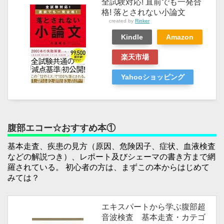
全試験対応! 直前でも一発合
格! 落とされない小論文
created by
Rinker
Kindle
Amazon
楽天市場
Yahooショッピング
腹部エコー☆おすすめ本①
基本走査、疾患の見方（原因、危険因子、症状、血液検査
などの解説つき）、レポート及びシェーマの書き方まで網
羅されている。 初心者の方は、まずこの本からはじめて
みては？
エキスパートから学ぶ腹部超
音波検査 基本走査・カテゴ