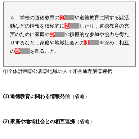
４ 学校の道徳教育の
①
や道徳教育に関する諸活
動などの情報を積極的に
②
したり，道徳教育の充
実のために家庭や
③
の積極的な参加や協力を得た
りするなど，家庭や地域社会との
④
を深め，相互
の
⑤
を図ること。
①全体計画②公表③地域の人々④共通理解⑤連携
(1) 道徳教育に関わる情報発信
（省略）
(2) 家庭や地域社会との相互連携
（省略）