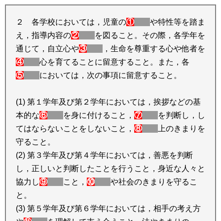
２ 各学校においては，児童の
①
や特性等を踏ま
え，指導内容の
②
を図ること。その際，各学年を
通じて，自立心や
③
，生命を尊重する心や他者を
④
心を育てることに留意すること。また，各
⑤
においては，次の事項に留意すること。
(1) 第１学年及び第２学年においては，挨拶などの基
本的な
⑥
を身に付けること，
⑦
を判断し，し
てはならないことをしないこと，
⑧
上のきまりを
守ること。
(2) 第３学年及び第４学年においては，善悪を判断
し，正しいと判断したことを行うこと，身近な人々と
協力し
⑨
こと，
⑩
や社会のきまりを守るこ
と。
(3) 第５学年及び第６学年においては，相手の考え方