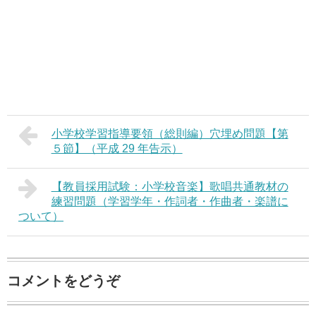
小学校学習指導要領（総則編）穴埋め問題【第
５節】（平成 29 年告示）
【教員採用試験：小学校音楽】歌唱共通教材の
練習問題（学習学年・作詞者・作曲者・楽譜に
ついて）
コメントをどうぞ