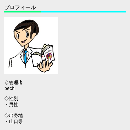
プロフィール
♤管理者
bechi
◇性別
・男性
◇出身地
・山口県